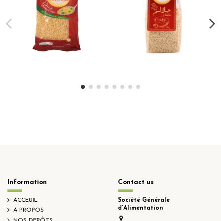
CHEVEUX D\'ANGE ROSE
HLALEM ROSE BLANCHE
BLANCHE 500g N\'1
GROS 500g
Information
Contact us
ACCEUIL
Société Générale
d'Alimentation
A PROPOS
NOS DEPÔTS